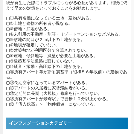
続が発生した際にトラブルにつながる心配があります。相続に備
えて早めの対策をとっておくことをお勧めします。
▢①共有名義になっている土地・建物がある。
▢②土地と建物の所有者が異なる。
▢③借地・底地がある。
▢④未利用の不動産・別荘・リゾートマンションなどがある。
▢⑤敷地の間口が２ｍ以下の土地がある。
▢⑥地境が確定していない。
▢⑦建築敷地が利用区分で分筆されてない。
▢⑧崖地、傾斜地等、擁壁が必要な土地がある。
▢⑨建築基準法道路に面していない。
▢⑩騒音・振動・高圧線下の土地がある。
▢⑪所有アパート等が新耐震基準（昭和５６年以前）の建物であ
る。
▢⑫長期空家になっているアパートがある。
▢⑬アパートの入居者に家賃滞納者がいる。
▢⑭定期的に長期（大規模）修繕を行っていない。
▢⑮所有アパートが最寄駅まで徒歩１０分以上かかる。
▢⑯「借入残高」＞「物件価値」になっている。
インフォメーションカテゴリー