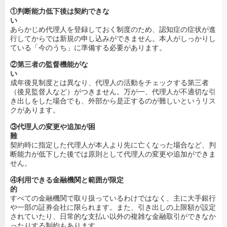
①判断能力低下後は契約できな
い
あらかじめ代理人を登録しておく制度のため、認知症の症状が進
行してからでは新規の申し込みができません。本人がしっかりし
ている「今のうち」に準備する必要があります。
②第三者の監督機能がな
い
成年後見制度とは異なり、代理人の活動をチェックする第三者
（後見監督人など）がつきません。万が一、代理人が不適切な引
き出しをした場合でも、外部から是正するのが難しいというリス
クがあります。
③代理人の変更や追加が困
難
契約時に指定した代理人が本人より先に亡くなった場合など、判
断能力が低下した後では原則として代理人の変更や追加ができま
せん。
④利用できる金融機関と範囲が限定
的
すべての金融機関で取り扱っているわけではなく、主に大手銀行
や一部の証券会社に限られます。また、引き出しの上限額が設定
されていたり、日常的な支払い以外の複雑な金融取引ができなか
ったりする制約もあります。