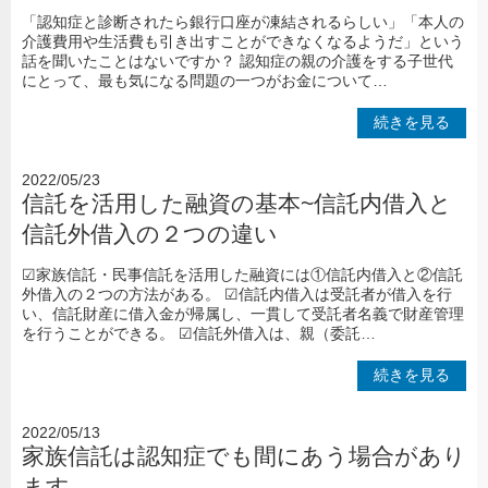
「認知症と診断されたら銀行口座が凍結されるらしい」「本人の
介護費用や生活費も引き出すことができなくなるようだ」という
話を聞いたことはないですか？ 認知症の親の介護をする子世代
にとって、最も気になる問題の一つがお金について…
続きを見る
2022/05/23
信託を活用した融資の基本~信託内借入と
信託外借入の２つの違い
☑家族信託・民事信託を活用した融資には①信託内借入と②信託
外借入の２つの方法がある。 ☑信託内借入は受託者が借入を行
い、信託財産に借入金が帰属し、一貫して受託者名義で財産管理
を行うことができる。 ☑信託外借入は、親（委託…
続きを見る
2022/05/13
家族信託は認知症でも間にあう場合があり
ます