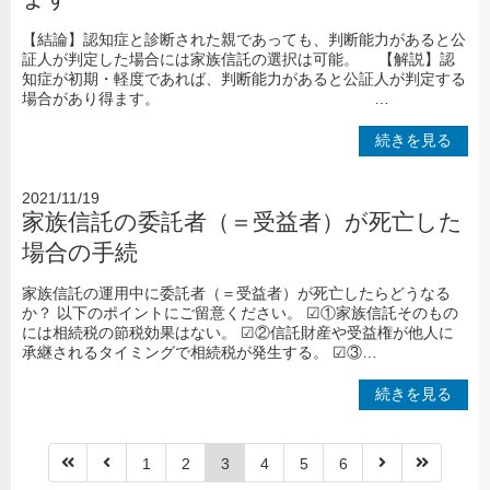
【結論】認知症と診断された親であっても、判断能力があると公
証人が判定した場合には家族信託の選択は可能。 【解説】認
知症が初期・軽度であれば、判断能力があると公証人が判定する
場合があり得ます。 …
続きを見る
2021/11/19
家族信託の委託者（＝受益者）が死亡した
場合の手続
家族信託の運用中に委託者（＝受益者）が死亡したらどうなる
か？ 以下のポイントにご留意ください。 ☑①家族信託そのもの
には相続税の節税効果はない。 ☑②信託財産や受益権が他人に
承継されるタイミングで相続税が発生する。 ☑③…
続きを見る
1
2
3
4
5
6